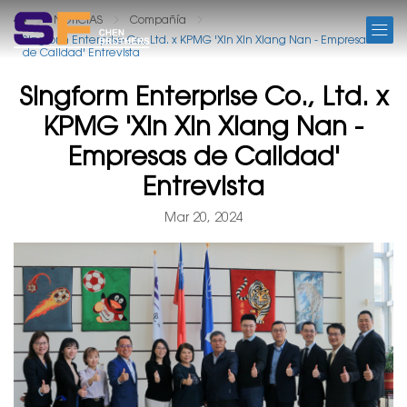
NOTICIAS
NOTICIAS
Compañía
Singform Enterprise Co., Ltd. x KPMG 'Xin Xin Xiang Nan - Empresas
de Calidad' Entrevista
Singform Enterprise Co., Ltd. x
KPMG 'Xin Xin Xiang Nan -
Empresas de Calidad'
Entrevista
Mar 20, 2024