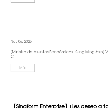
Nov 06, 2025
[Ministro de Asuntos Económicos, Kung Ming-hsin] V
C
Más
【Singform Enterprise】¡Les deseo a tod