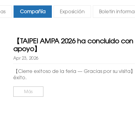
as
Compañía
Exposición
Boletin informa
【TAIPEI AMPA 2026 ha concluido con éx
apoyo】
Apr 23, 2026
【Cierre exitoso de la feria — Gracias por su visit
éxito.
Más