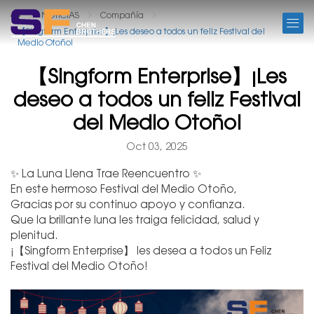
NOTICIAS
NOTICIAS
Compañía
【Singform Enterprise】¡Les deseo a todos un feliz Festival del
Medio Otoño!
【Singform Enterprise】¡Les
deseo a todos un feliz Festival
del Medio Otoño!
Oct 03, 2025
✨ La Luna Llena Trae Reencuentro ✨
En este hermoso Festival del Medio Otoño,
Gracias por su continuo apoyo y confianza.
Que la brillante luna les traiga felicidad, salud y
plenitud.
¡【Singform Enterprise】 les desea a todos un Feliz
Festival del Medio Otoño!