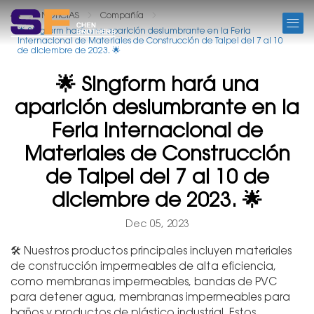
NOTICIAS
NOTICIAS
Compañía
🌟 Singform hará una aparición deslumbrante en la Feria
Internacional de Materiales de Construcción de Taipei del 7 al 10
de diciembre de 2023. 🌟
🌟 Singform hará una
aparición deslumbrante en la
Feria Internacional de
Materiales de Construcción
de Taipei del 7 al 10 de
diciembre de 2023. 🌟
Dec 05, 2023
🛠️ Nuestros productos principales incluyen materiales
de construcción impermeables de alta eficiencia,
como membranas impermeables, bandas de PVC
para detener agua, membranas impermeables para
baños y productos de plástico industrial. Estos