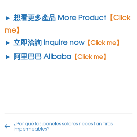
► 想看更多產品 More Product
【Click
me】
► 立即洽詢 Inquire now
【Click me】
► 阿里巴巴 Alibaba
【Click me】
¿Por qué los paneles solares necesitan tiras
impermeables?