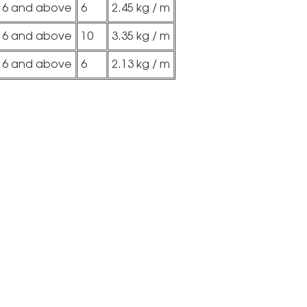
16 and above
6
2.45 kg / m
16 and above
10
3.35 kg / m
16 and above
6
2.13 kg / m