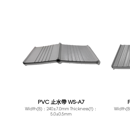
PVC 止水帶 WS-A7
Width(B)：240±7.0mm Thickness(t)：
Width(B
5.0±0.5mm