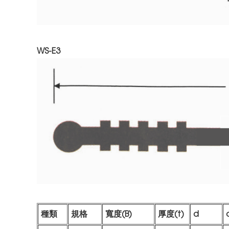
WS-E3
種類
規格
寬度(B)
厚度(t)
d