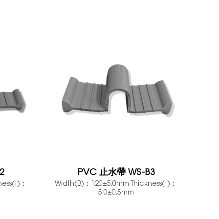
2
PVC 止水帶 WS-B3
ness(t)：
Width(B)：120±5.0mm Thickness(t)：
5.0±0.5mm