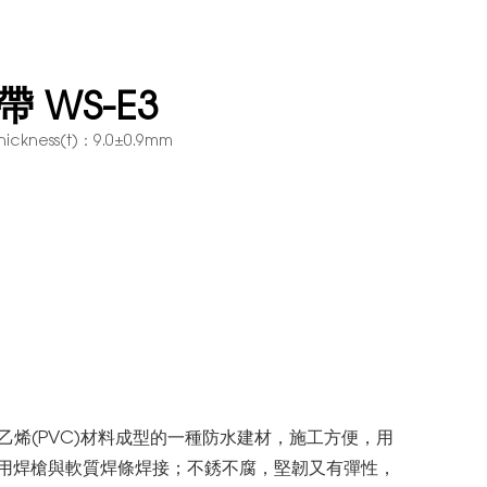
帶 WS-E3
hickness(t)：9.0±0.9mm
乙烯(PVC)材料成型的一種防水建材，施工方便，用
用焊槍與軟質焊條焊接；不銹不腐，堅韌又有彈性，