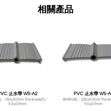
相關產品
PVC 止水帶 WS-A2
PVC 止水帶 WS-A
)：150±4.0mm Thickness(t)：
Width(B)：220±5.0mm Thick
9.0±0.9mm
9.0±0.9mm