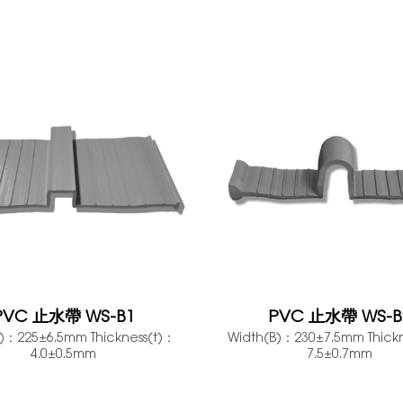
PVC 止水帶 WS-B1
PVC 止水帶 WS-B
)：225±6.5mm Thickness(t)：
Width(B)：230±7.5mm Thick
4.0±0.5mm
7.5±0.7mm