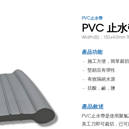
PVC止水帶
PVC 止水
Width(B)：150±4.0mm T
產品功能
施工方便，簡單裁切
堅韌且有彈性
有效隔絕水源
抗酸，鹼，鹽
產品敘述
PVC止水帶是使用聚氯
美工刀即可裁切，已可