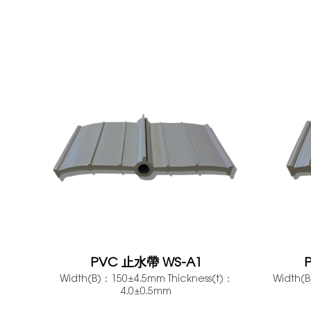
PVC 止水帶 WS-A1
Width(B)：150±4.5mm Thickness(t)：
Width(B
4.0±0.5mm