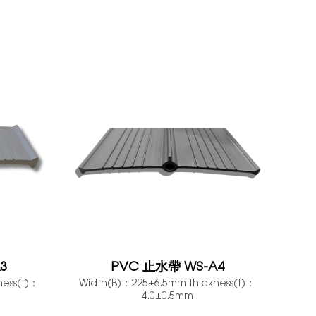
3
PVC 止水帶 WS-A4
ness(t)：
Width(B)：225±6.5mm Thickness(t)：
4.0±0.5mm