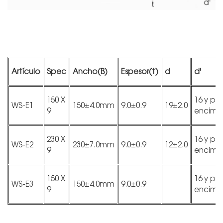
Artículo
Spec
Ancho(B)
Espesor(t)
d
d'
150 X
16 y por
WS-E1
150±4.0mm
9.0±0.9
19±2.0
9
encima
230 X
16 y por
WS-E2
230±7.0mm
9.0±0.9
12±2.0
9
encima
150 X
16 y por
WS-E3
150±4.0mm
9.0±0.9
9
encima