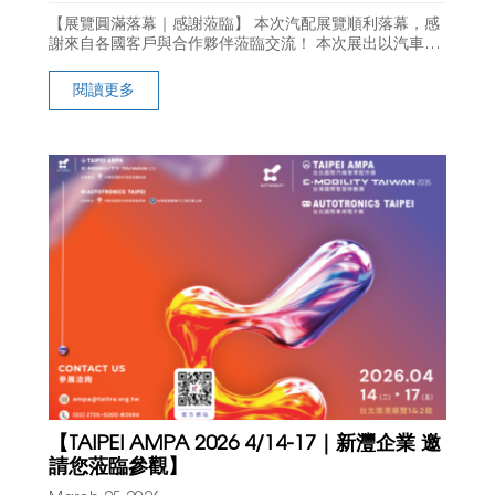
【展覽圓滿落幕｜感謝蒞臨】 本次汽配展覽順利落幕，感
謝來自各國客戶與合作夥伴蒞臨交流！ 本次展出以汽車腳
踏墊系列產品為主軸，包含： 真空成型車墊（TPE / TPR）
通用型車墊 射出成型車墊 現場詢
閱讀更多
【TAIPEI AMPA 2026 4/14-17｜新灃企業 邀
請您蒞臨參觀】