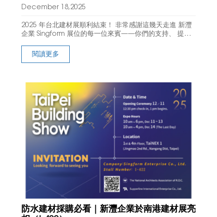
December 18,2025
2025 年台北建材展順利結束！ 非常感謝這幾天走進 新灃
企業 Singform 展位的每一位來賓——你們的支持、 提問
與交流，讓我們收穫滿滿，也更確信持續創新的方向。 此
次展覽中，以下產品與方案獲得
閱讀更多
防水建材採購必看｜新灃企業於南港建材展亮