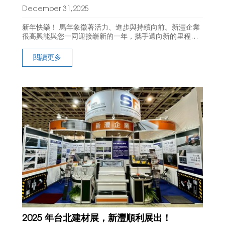
December 31,2025
新年快樂！ 馬年象徵著活力、進步與持續向前。新灃企業
很高興能與您一同迎接嶄新的一年，攜手邁向新的里程
碑。 感謝您一路以來的信任與支持，我們十分珍惜這份合
作關係，也期待在新的一年中，與您共同開創更多機會
閱讀更多
2025 年台北建材展，新灃順利展出！