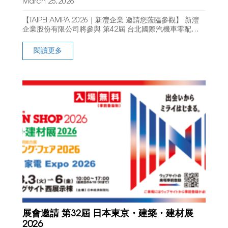
March 25,2026
【TAIPEI AMPA 2026｜新灃企業 邀請您蒞臨參觀】 新灃
企業股份有限公司將參與 第42屆 台北國際汽機車零配件展
TAIPEI AMPA 誠摯邀請您蒞臨展位，與我們面對面交流合
作！ 展出亮
閱讀更多
展會邀請 第32屆 日本東京・建築・建材展
2026