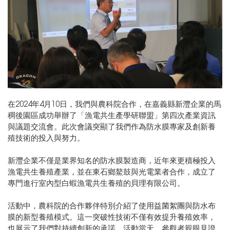
在2024年4月10日，我們與農科院合作，在嘉義縣新灃企業的馬
稠後園區成功舉辦了「漁電共生產學研聯盟」第四次產業資訊
與議題交流會。此次會議突顯了我們作為防水膜專家及創新養
殖技術的投入與努力。
新灃企業不僅是業界知名的防水膜製造商，近年來更積極投入
漁電共生養殖產業，並在東石鄉鰲鼓與光電業者合作，成立了
專門進行室內型白蝦漁電共生養殖的貝理有限公司。
活動中，農科院的合作夥伴特別介紹了使用益菌絮團與防水布
膜的新型養殖模式。這一突破性技術不僅有效提升養殖效率，
也展示了我們對持續創新的承諾。活動當天，參觀者親眼見證