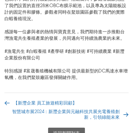
了我們設置的直徑28米OBC布膜示範池，以及專為太陽能板設
計的固定件和膠條。參觀者同時在鰲鼓園區參觀了我們的實際
白蝦養殖現況。
感謝每一位參與者的熱情與寶貴意見，我們期待進一步推動台
灣漁電共生養殖產業的發展，共同邁向可持續漁農業的未來。
#漁電共生 #白蝦養殖 #產學研 #創新技術 #可持續農業 #新灃
企業股份有限公司
特別感謝 #富晟養殖機械有限公司 提供最新型的DC馬達水車增
氧機，在我們鰲鼓廠區發揮關鍵作用。
【新灃企業 員工旅遊精彩回顧】
智慧城市展2024：新灃企業與元融科技共展光電養殖創
新，引領綠能未來