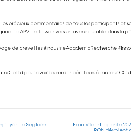
 les précieux commentaires de tous les participants et 
quacole APV de Taiwan vers un avenir durable dans la pê
vage de crevettes #IndustrieAcademiaRecherche #Innov
torCoLtd pour avoir fourni des aérateurs à moteur CC de
mployés de Singform
Expo Ville Intelligente 20
RON dévoilent 