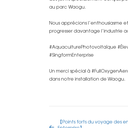
au parc Waogu.
Nous apprécions l’enthousiasme et
progresser davantage l’industrie a
#AquaculturePhotovoltaïque #Éle
#SingformEnterprise
Un merci spécial à #FullOxygenAera
dans notre installation de Waogu.
【Points forts du voyage des e
Enterprise】