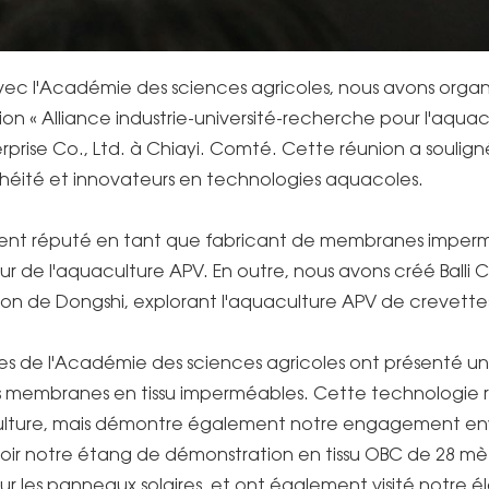
 avec l'Académie des sciences agricoles, nous avons orga
ion « Alliance industrie-université-recherche pour l'aqu
prise Co., Ltd. à Chiayi. Comté. Cette réunion a souli
éité et innovateurs en technologies aquacoles.
ement réputé en tant que fabricant de membranes imper
 de l'aquaculture APV. En outre, nous avons créé Balli C
on de Dongshi, explorant l'aquaculture APV de crevettes 
res de l'Académie des sciences agricoles ont présenté 
des membranes en tissu imperméables. Cette technologie 
culture, mais démontre également notre engagement enve
voir notre étang de démonstration en tissu OBC de 28 mèt
ur les panneaux solaires, et ont également visité notre 