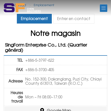
Emplacement
Contact
Singform Service Clients
Emplacement
Entrer en contact
Notre magasin
SingForm Enterprise Co., Ltd. (Quartier
général)
TEL
+886-5-3797-622
FAX
+886-5-3700-405
No. 152-300, Dakanglang, Puzi City, Chiayi
Adresse
County 613013, Taiwan (R.O.C.)
Heures
de
Mon ~ Fri 08:00~17:00
travail
Google Map