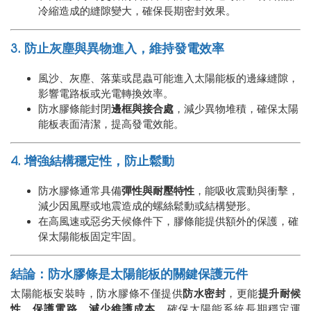
冷縮造成的縫隙變大，確保長期密封效果。
3. 防止灰塵與異物進入，維持發電效率
風沙、灰塵、落葉或昆蟲可能進入太陽能板的邊緣縫隙，
影響電路板或光電轉換效率。
防水膠條能封閉
邊框與接合處
，減少異物堆積，確保太陽
能板表面清潔，提高發電效能。
4. 增強結構穩定性，防止鬆動
防水膠條通常具備
彈性與耐壓特性
，能吸收震動與衝擊，
減少因風壓或地震造成的螺絲鬆動或結構變形。
在高風速或惡劣天候條件下，膠條能提供額外的保護，確
保太陽能板固定牢固。
結論：防水膠條是太陽能板的關鍵保護元件
太陽能板安裝時，防水膠條不僅提供
防水密封
，更能
提升耐候
性、保護電路、減少維護成本
，確保太陽能系統長期穩定運