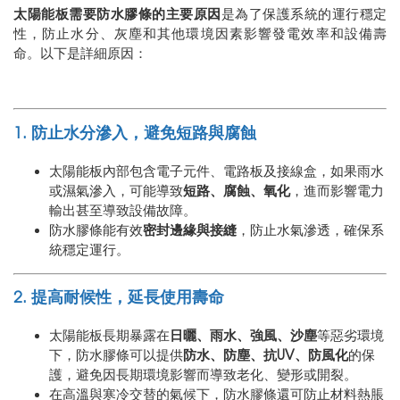
太陽能板需要防水膠條的主要原因
是為了保護系統的運行穩定
性，防止水分、灰塵和其他環境因素影響發電效率和設備壽
命。以下是詳細原因：
1. 防止水分滲入，避免短路與腐蝕
太陽能板內部包含電子元件、電路板及接線盒，如果雨水
或濕氣滲入，可能導致
短路、腐蝕、氧化
，進而影響電力
輸出甚至導致設備故障。
防水膠條能有效
密封邊緣與接縫
，防止水氣滲透，確保系
統穩定運行。
2. 提高耐候性，延長使用壽命
太陽能板長期暴露在
日曬、雨水、強風、沙塵
等惡劣環境
下，防水膠條可以提供
防水、防塵、抗UV、防風化
的保
護，避免因長期環境影響而導致老化、變形或開裂。
在高溫與寒冷交替的氣候下，防水膠條還可防止材料熱脹