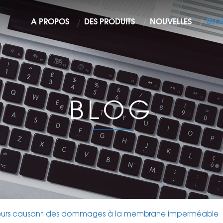
À PROPOS
DES PRODUITS
NOUVELLES
BLO
BLOG
eurs causant des dommages à la membrane imperméable