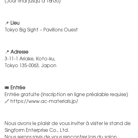
(Jour final jusqu’à 16h30)
📌
Lieu
Tokyo Big Sight – Pavillons Ouest
📍
Adresse
3-11-1 Ariake, Koto-ku,
Tokyo 135-0063, Japon
🎟
Entrée
Entrée gratuite (inscription en ligne préalable requise)
🔗
https://www.ac-materials.jp/
Nous avons le plaisir de vous inviter à visiter le stand de
Singform Enterprise Co., Ltd.
Nous serons ravis de vous rencontrer lors du salon.