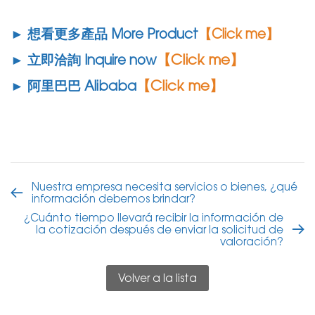
► 想看更多產品 More Product
【Click me】
【Click me】
► 立即洽詢 Inquire now
【Click me】
► 阿里巴巴 Alibaba
Nuestra empresa necesita servicios o bienes, ¿qué
información debemos brindar?
¿Cuánto tiempo llevará recibir la información de
la cotización después de enviar la solicitud de
valoración?
Volver a la lista