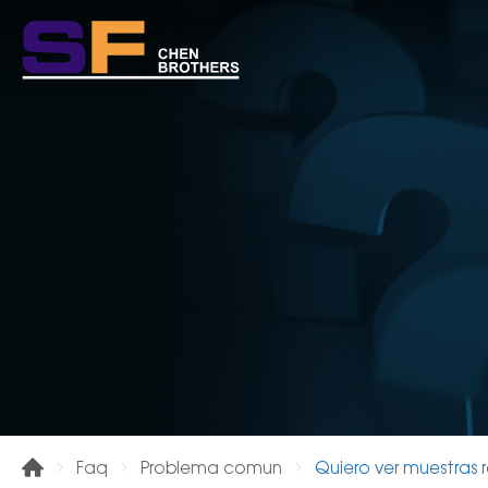
Quiero ver muestras 
Faq
Problema comun