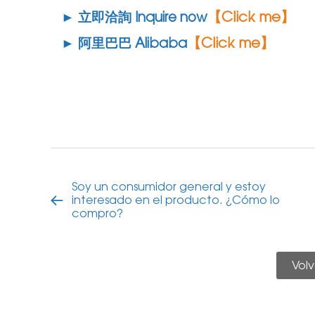
【Click me】
► 立即洽詢 Inquire now
【Click me】
► 阿里巴巴 Alibaba
Soy un consumidor general y estoy
interesado en el producto. ¿Cómo lo
compro?
Volv