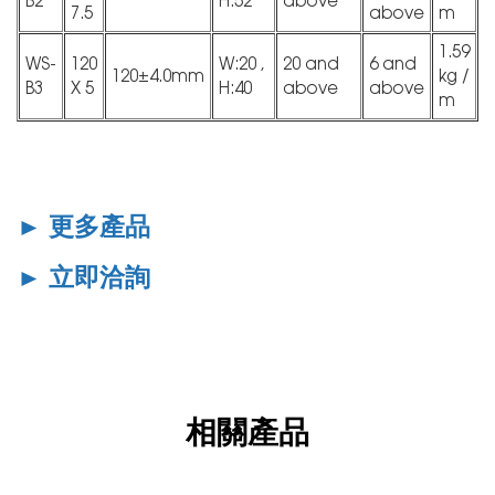
B2
H:52
above
7.5
above
m
1.59
WS-
120
W:20 ,
20 and
6 and
120±4.0mm
kg /
B3
X 5
H:40
above
above
m
►
更多產品
►
立即洽詢
相關產品