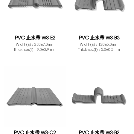
PVC 止水帶 WS-E2
PVC 止水帶 WS-B3
Width(B)：230±7.0mm
Width(B)：120±5.0mm
Thickness(t)：9.0±0.9 mm
Thickness(t)：5.0±0.5mm
PVC 止水帶 WS-C2
PVC 止水帶 WS-B2