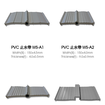
PVC 止水帶 WS-A1
PVC 止水帶 WS-A2
Width(B)：150±4.5mm
Width(B)：150±4.0mm
Thickness(t)：4.0±0.5mm
Thickness(t)：9.0±0.9mm