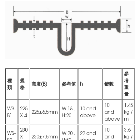
參
種
規
考
寬度(B)
參考值
h
鍵數
類
格
重
量
10
1.45
WS-
225
W:18 ,
10 and
225±6.5mm
and
kg /
B1
X 4
H:20
above
above
m
230
10
3.6
WS-
W:20 ,
22 and
X
230±7.5mm
and
kg /