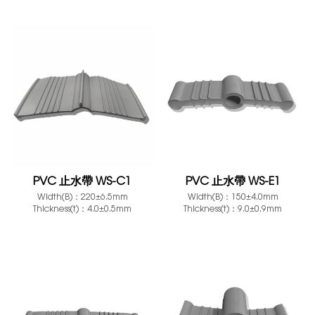
PVC 止水帶 WS-C1
PVC 止水帶 WS-E1
Width(B)：220±6.5mm
Width(B)：150±4.0mm
Thickness(t)：4.0±0.5mm
Thickness(t)：9.0±0.9mm