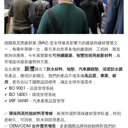
德國慕尼黑建材展 (
BAU
) 是全球最具影響力的建築與建材展覽之
一，每兩年舉辦一次，吸引來自世界各地的建築師、工程師、製造
商與供應商。今年展覽聚焦
可持續建築、智慧技術與創新材料
，為
市場提供最新趨勢與方案。
新灃
這次展覽，
展出了
防水材料、地墊、汽車腳踏墊、浴室防水膜
等產品，獲得許多關注。我們的產品不僅具備
高品質
、專業、耐
用
，更符合以下國際認證標準，滿足全球市場需求：
✔
ISO 9001
– 品質管理系統
✔
ISO 14001
– 環境管理系統
✔
IATF 16949
– 汽車產業品質管理
✅
環保與高性能材料受青睞
：歐洲市場對環保建材需求旺盛，特別
是耐久、可回收、防水與防滑產品。
✅
OEM/ODM 合作需求增長
：多家國際品牌與經銷商對我們的