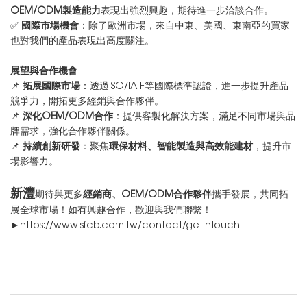
OEM/ODM製造能力
表現出強烈興趣，期待進一步洽談合作。
✅
國際市場機會
：除了歐洲市場，來自中東、美國、東南亞的買家
也對我們的產品表現出高度關注。
展望與合作機會
📌
拓展國際市場
：透過ISO/IATF等國際標準認證，進一步提升產品
競爭力，開拓更多經銷與合作夥伴。
📌
深化OEM/ODM合作
：提供客製化解決方案，滿足不同市場與品
牌需求，強化合作夥伴關係。
📌
持續創新研發
：聚焦
環保材料、智能製造與高效能建材
，提升市
場影響力。
新灃
期待與更多
經銷商、OEM/ODM合作夥伴
攜手發展，共同拓
展全球市場！如有興趣合作，歡迎與我們聯繫！
►
https://www.sfcb.com.tw/contact/getInTouch