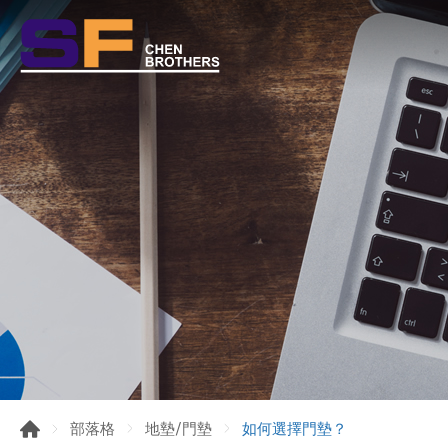
如何選擇門墊？
部落格
地墊/門墊