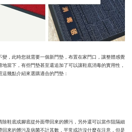
不變，此時您就需要一個新門墊，布置在家門口，讓整體感覺
虐地當下，有些門墊甚至還追加了可以讓鞋底消毒的實用性，
照這幾點介紹來選購適合的門墊：
清除鞋底或腳底從外面帶回來的髒污，另外還可以當作阻隔細
帶回來的髒污及病菌不計其數，平常或許沒什麼在注意，但是