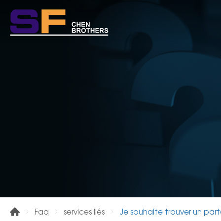
Je souhaite trouver un par
Faq
services liés