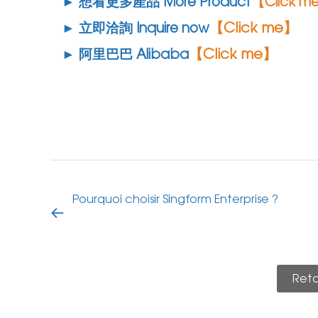
► 想看更多產品 More Product
【Click m
【Click me】
► 立即洽詢 Inquire now
【Click me】
► 阿里巴巴 Alibaba
Pourquoi choisir Singform Enterprise ?
Retou