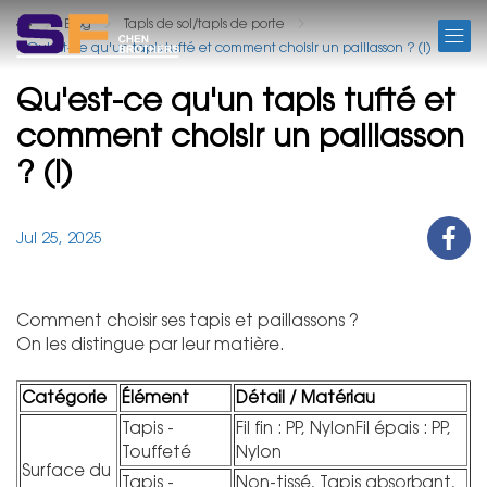
BLOG
Blog
Tapis de sol/tapis de porte
Qu'est-ce qu'un tapis tufté et comment choisir un paillasson ? (I)
Qu'est-ce qu'un tapis tufté et
comment choisir un paillasson
? (I)
Jul 25, 2025
Comment choisir ses tapis et paillassons ?
On les distingue par leur matière.
Catégorie
Élément
Détail / Matériau
Tapis -
Fil fin : PP, NylonFil épais : PP,
Touffeté
Nylon
Surface du
Tapis -
Non-tissé, Tapis absorbant,