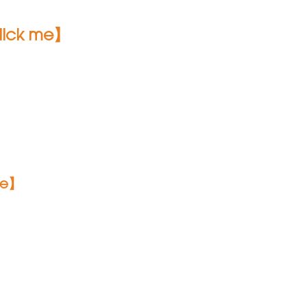
ick me】
】
me】