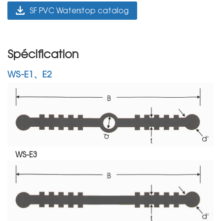
SF PVC Waterstop catalog
Spécification
WS-E1、E2
WS-E3