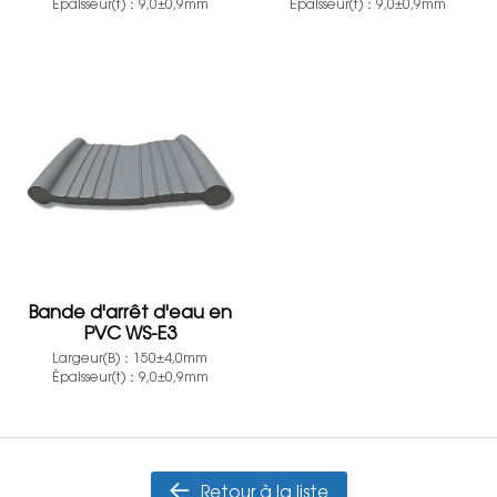
Épaisseur(t)：9,0±0,9mm
Épaisseur(t)：9,0±0,9mm
Bande d'arrêt d'eau en
PVC WS-E3
Largeur(B)：150±4,0mm
Épaisseur(t)：9,0±0,9mm
Retour à la liste